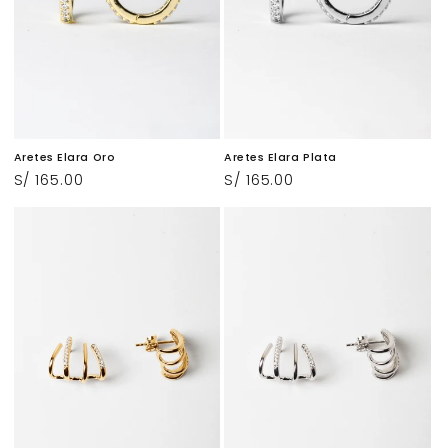
Aretes Elara Oro
Aretes Elara Plata
Precio
S/ 165.00
Precio
S/ 165.00
habitual
habitual