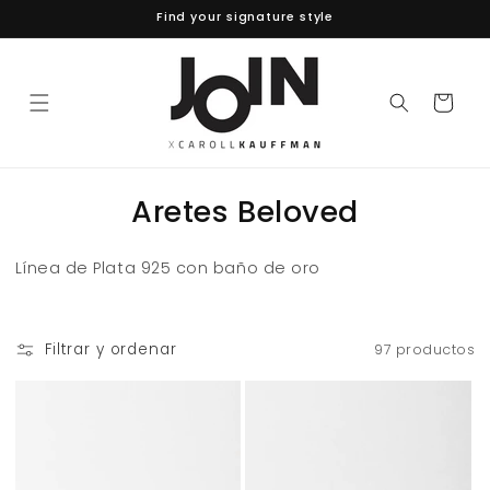
Ir
Find your signature style
directamente
al contenido
Carrito
C
Aretes Beloved
o
Línea de Plata 925 con baño de oro
l
e
Filtrar y ordenar
97 productos
c
c
i
ó