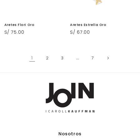
Aretes Flori Oro
Aretes Estrella Oro
Precio
S/ 75.00
Precio
S/ 67.00
habitual
habitual
1
…
2
3
7
Nosotros