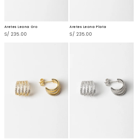
Aretes Leona Oro
Aretes Leona Plata
Precio
S/ 235.00
Precio
S/ 235.00
habitual
habitual