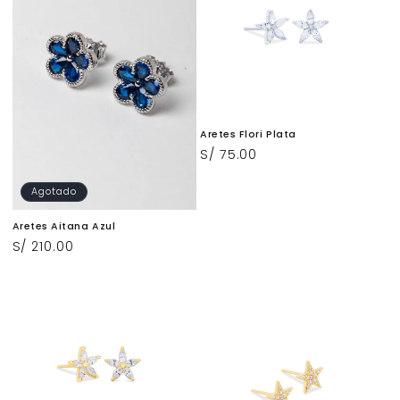
Aretes Flori Plata
Precio
S/ 75.00
habitual
Agotado
Aretes Aitana Azul
Precio
S/ 210.00
habitual