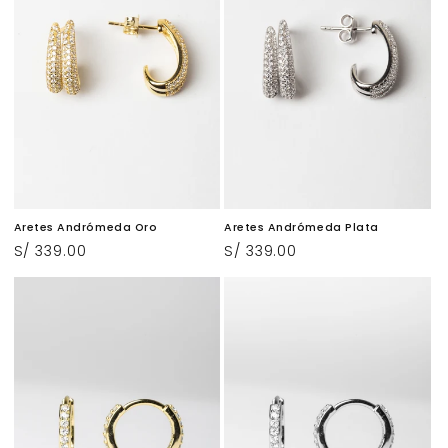
n
:
Aretes Andrómeda Oro
Aretes Andrómeda Plata
Precio
S/ 339.00
Precio
S/ 339.00
habitual
habitual