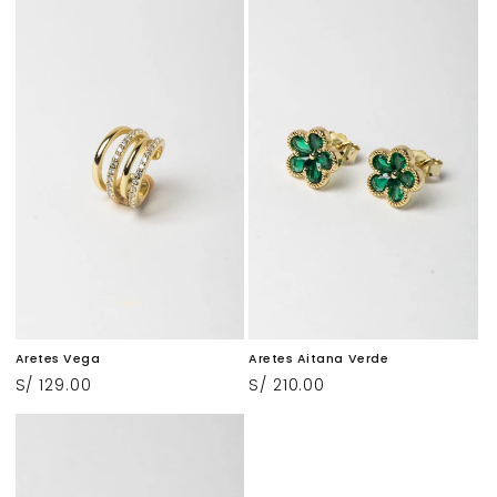
Aretes Vega
Aretes Aitana Verde
Precio
S/ 129.00
Precio
S/ 210.00
habitual
habitual