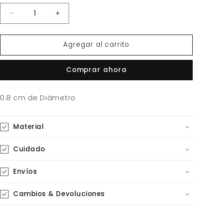
Reducir
Aumentar
cantidad
cantidad
para
para
Agregar al carrito
Aretes
Aretes
Estrella
Estrella
Oro
Oro
Comprar ahora
0.8 cm de Diámetro
Material
Cuidado
Envíos
Cambios & Devoluciones