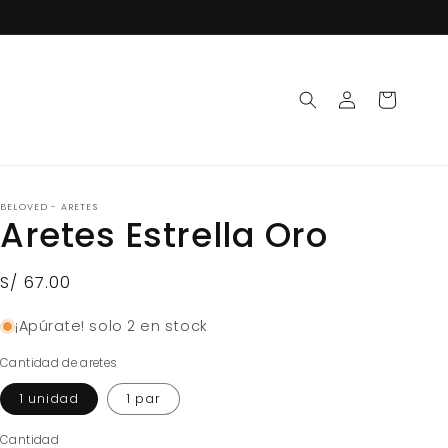
Iniciar
Carrito
sesión
BELOVED - ARETES
Aretes Estrella Oro
Precio
S/ 67.00
habitual
¡Apúrate! solo 2 en stock
Cantidad de aretes
1 unidad
1 par
Cantidad
Cantidad