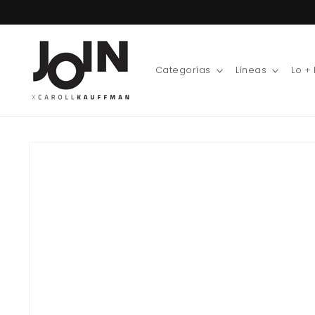
Ir
directamente
al contenido
Categorías
Líneas
Lo +
Ir
directamente
a la
información
del producto