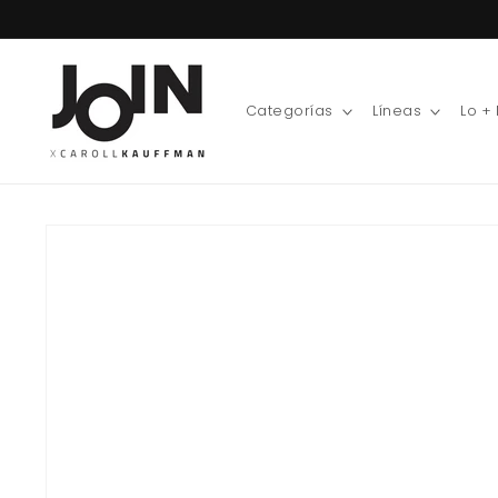
Ir
directamente
al contenido
Categorías
Líneas
Lo +
Ir
directamente
a la
información
del producto