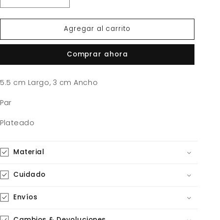
Reducir
Aumentar
cantidad
cantidad
para
para
Agregar al carrito
Arete
Arete
Abanico
Abanico
Plateado
Plateado
Comprar ahora
5.5 cm Largo, 3 cm Ancho
Par
Plateado
Material
Cuidado
Envíos
Cambios & Devoluciones