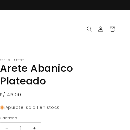
Iniciar
Carrito
sesión
TREND - ARETES
Arete Abanico
Plateado
Precio
S/ 45.00
habitual
¡Apúrate! solo 1 en stock
Cantidad
Cantidad